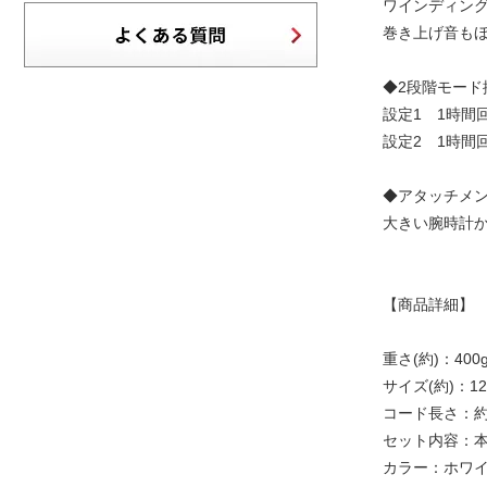
ワインディン
巻き上げ音も
◆2段階モード
設定1 1時間
設定2 1時間
◆アタッチメ
大きい腕時計
【商品詳細】
重さ(約)：400
サイズ(約)：12.
コード長さ：約1
セット内容：本
カラー：ホワ