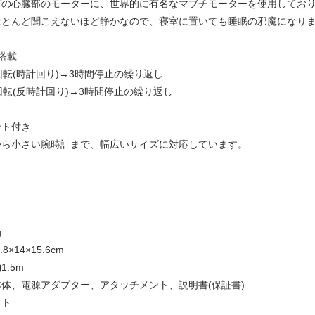
グの心臓部のモーターに、世界的に有名なマブチモーターを使用してお
ほとんど聞こえないほど静かなので、寝室に置いても睡眠の邪魔になり
搭載
回転(時計回り)→3時間停止の繰り返し
回転(反時計回り)→3時間停止の繰り返し
ント付き
から小さい腕時計まで、幅広いサイズに対応しています。
g
8×14×15.6cm
.5m
体、電源アダプター、アタッチメント、説明書(保証書)
イト