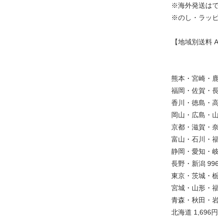
※海外発送は
※のし・ラッ
【地域別送料 
熊本・宮崎・鹿児
福岡・佐賀・長
香川・徳島・高
岡山・広島・山
京都・滋賀・奈
富山・石川・福井
静岡・愛知・岐
長野・新潟 99
東京・茨城・栃
宮城・山形・福島
青森・秋田・岩手
北海道 1,696円