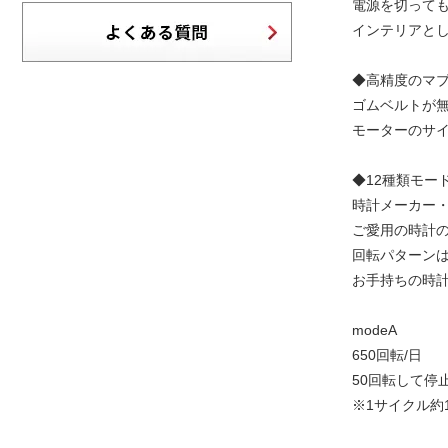
電源を切って
インテリアと
◆高精度のマ
ゴムベルトが
モーターのサ
◆12種類モー
時計メーカー
ご愛用の時計
回転パターンは
お手持ちの時
modeA
650回転/日
50回転して停
※1サイクル約1