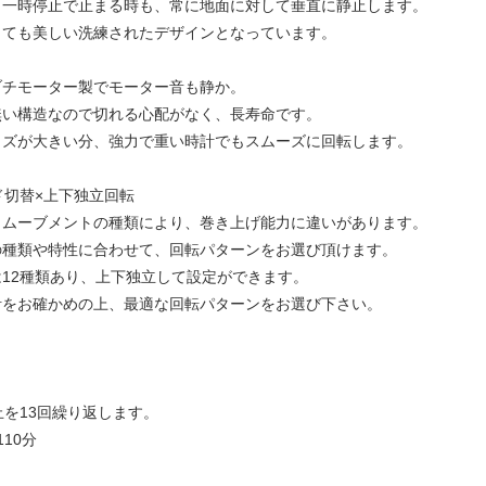
も一時停止で止まる時も、常に地面に対して垂直に静止します。
しても美しい洗練されたデザインとなっています。
ブチモーター製でモーター音も静か。
無い構造なので切れる心配がなく、長寿命です。
イズが大きい分、強力で重い時計でもスムーズに回転します。
ド切替×上下独立回転
・ムーブメントの種類により、巻き上げ能力に違いがあります。
の種類や特性に合わせて、回転パターンをお選び頂けます。
12種類あり、上下独立して設定ができます。
計をお確かめの上、最適な回転パターンをお選び下さい。
止を13回繰り返します。
10分