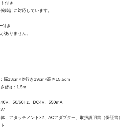
ント付き
の腕時計に対応しています。
ー付き
配がありません。
幅13cm×奥行き19cm×高さ15.5cm
(約)：1.5m
g
40V、50/60Hz、DC4V、550mA
5W
体、アタッチメント×2、ACアダプター、取扱説明書（保証書）
イト