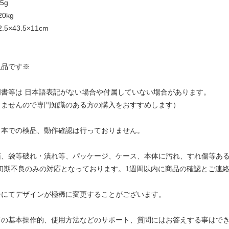
5g
0kg
×43.5×11cm
入品です※
明書等は 日本語表記がない場合や付属していない場合があります。
きませんので専門知識のある方の購入をおすすめします）
日本での検品、動作確認は行っておりません。
箱、袋等破れ・潰れ等、パッケージ、ケース、本体に汚れ、すれ傷等あ
初期不良のみの対応となっております。1週間以内に商品の確認とご連絡
ーにてデザインが極稀に変更することがございます。
ての基本操作的、使用方法などのサポート、質問にはお答えする事はで