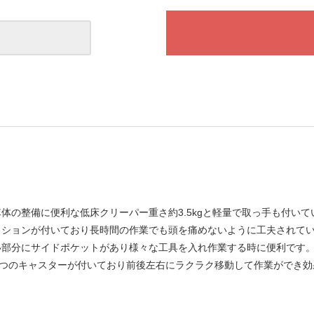
体の整備に便利な低床クリーパー重さ約3.5kgと軽量で取っ手も付い
ッションが付いており長時間の作業でも頭を痛めないように工夫されて
い部分にサイドポケットがあり様々な工具を入れ作業する時に便利です
る6つのキャスターが付いており前後左右にラクラク移動して作業ができ