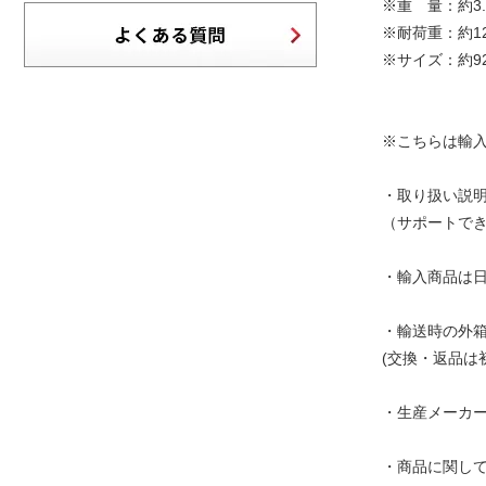
※重 量：約3.
※耐荷重：約12
※サイズ：約92.5
※こちらは輸
・取り扱い説
（サポートで
・輸入商品は
・輸送時の外
(交換・返品は
・生産メーカ
・商品に関し