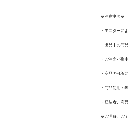
※注意事項※
・モニターに
・出品中の商
・ご注文が集
・商品の脱着
・商品使用の
・経験者、商
※ご理解、ご