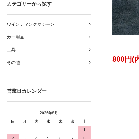
カテゴリーから探す
ワインディングマシーン
カー用品
工具
800円(
その他
営業日カレンダー
2026年8月
日
月
火
水
木
金
土
1
2
3
4
5
6
7
8