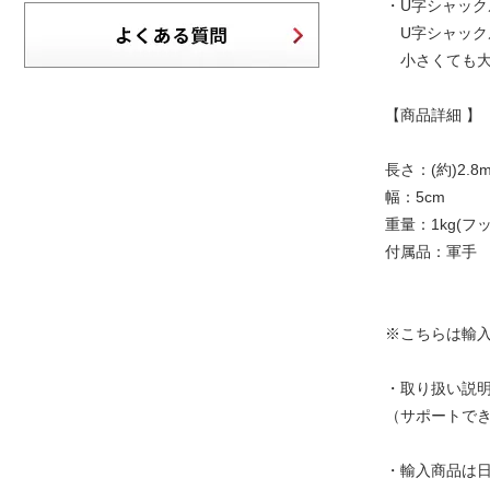
・U字シャック
U字シャック
小さくても大
【商品詳細 】
長さ：(約)2.8
幅：5cm
重量：1kg(フ
付属品：軍手
※こちらは輸
・取り扱い説
（サポートで
・輸入商品は