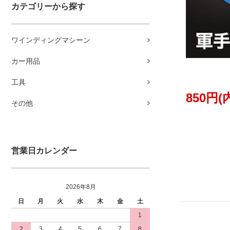
カテゴリーから探す
ワインディングマシーン
カー用品
工具
850円(
その他
営業日カレンダー
2026年8月
日
月
火
水
木
金
土
1
2
3
4
5
6
7
8