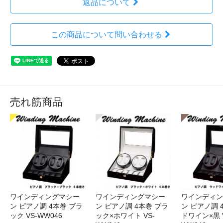
返品について
この商品について問い合わせる
売れ筋商品
ワインディングマシー
ワインディングマシー
ワインディン
ン ピアノ調 4本巻 ブラ
ン ピアノ調 4本巻 ブラ
ン ピアノ調 
ック×ホワイト VS-
ック VS-WW046
ドワイン×黒 V