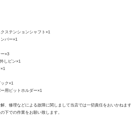
】
クステンションシャフト×1
ンバー×1
ー×3
外しピン×1
×1
ック×1
ー用ビットホルダー×1
分解、修理などによる故障に関しまして当店では一切責任をおいかねま
任の下での作業をお願い致します。