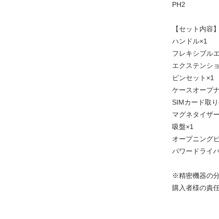
PH2
【セット内容
ハンドル×1
フレキシブルエ
エクステンショ
ピンセット×1
ケースオープナ
SIMカード取り
マグネタイザー
吸盤×1
オープニングピ
パワードライバ
※精密機器の
購入者様の責