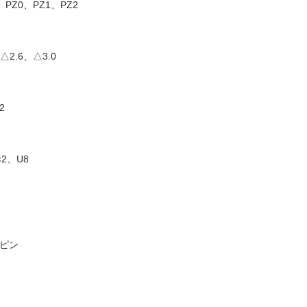
、PZ0、PZ1、PZ2
△2.6、△3.0
2
×2、U8
トピン
ト