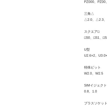
PZ000、PZ00
三角△
△2.0、△2.3、
スクエア□
□S0、□S1、□S
U型
U2.6×2、U3.0
特殊ピット
W2.0、W2.5
SIMイジェク
0.8、1.0
プラスソケッ