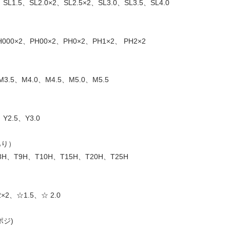
、SL1.5、SL2.0×2、SL2.5×2、SL3.0、SL3.5、SL4.0
H000×2、PH00×2、PH0×2、PH1×2、 PH2×2
M3.5、M4.0、M4.5、M5.0、M5.5
、Y2.5、Y3.0
あり）
8H、T9H、T10H、T15H、T20H、T25H
2×2、☆1.5、☆ 2.0
ポジ)