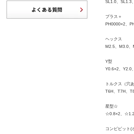
SL1.0、SL1.3
プラス＋
PH0000×2、P
ヘックス
M2.5、M3.0、
Y型
Y0.6×2、Y2.0
トルクス（穴
T6H、T7H、T
星型☆
☆0.8×2、☆1.
コンビビット(