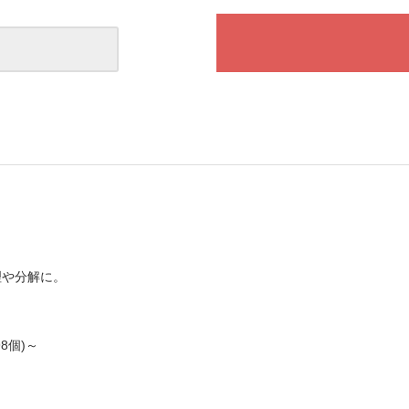
理や分解に。
8個)～